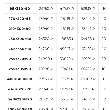
95×350×90
23750 ₽
47737 ₽
62938 ₽
1021
170×220×95
23940 ₽
48119 ₽
63441 ₽
1029
210×300×90
23940 ₽
48119 ₽
63441 ₽
1029
250×300×80
24320 ₽
48883 ₽
64448 ₽
1045
245×350×90
24700 ₽
49647 ₽
65455 ₽
1062
255×320×90
24890 ₽
50029 ₽
65959 ₽
1070
255×385×90
25080 ₽
50411 ₽
66462 ₽
1078
400×300×100
27550 ₽
55375 ₽
73008 ₽
1184
440×320×70
27740 ₽
55757 ₽
73511 ₽
1192
340×220×120
28120 ₽
56521 ₽
74518 ₽
1209
300×400×120
28500 ₽
57285 ₽
75525 ₽
1225