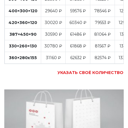
400×300×120
29640 ₽
59576 ₽
78546 ₽
1274
420×360×120
30020 ₽
60340 ₽
79553 ₽
1290
387×450×90
30590 ₽
61486 ₽
81064 ₽
1315
330×260×130
30780 ₽
61868 ₽
81567 ₽
1323
360×280x155
31160 ₽
62632 ₽
82574 ₽
1339
УКАЗАТЬ СВОЁ КОЛИЧЕСТВО