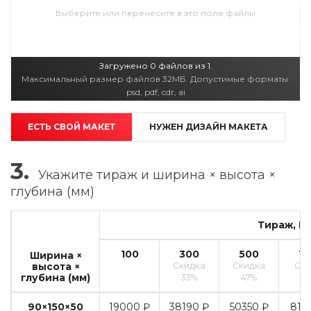
Выберите или перенесите в это поле файлы
Загружено 0 файлов из 1.
Максимальный размер файлов 32МБ. Допустимые форматы:
psd, pdf, cdr, ai
ЕСТЬ СВОЙ МАКЕТ
НУЖЕН ДИЗАЙН МАКЕТА
3.
Укажите
тираж и ширина × высота ×
глубина (мм)
Тираж, Шт
100
300
500
10
Ширина ×
высота ×
Скидка
Скидка
Ски
глубина (мм)
33%
47%
5
90×150×50
19000 ₽
38190 ₽
50350 ₽
817