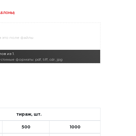
АБЛОНЫ)
в это поле файлы
в из 1.
ые форматы: pdf, tiff, cdr, jpg
тираж, шт.
500
1000